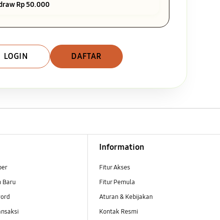
draw Rp 50.000
LOGIN
DAFTAR
Information
ber
Fitur Akses
n Baru
Fitur Pemula
ord
Aturan & Kebijakan
ansaksi
Kontak Resmi