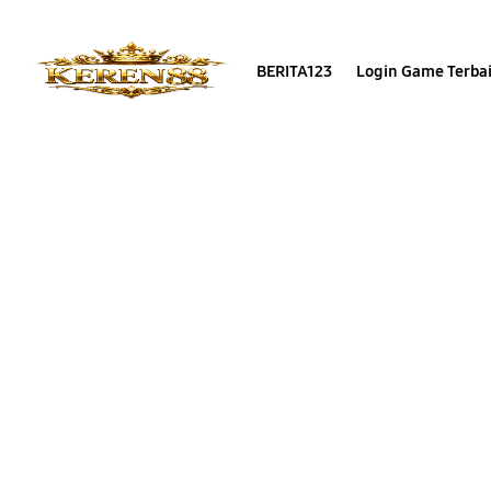
Skip
to
content
BERITA123
Login Game Terba