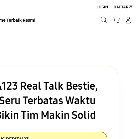
LOGIN
DAFTAR
Cari
Troli
Login/Sign-Up
me Terbaik Resmi
Cari
123 Real Talk Bestie,
 Seru Terbatas Waktu
ikin Tim Makin Solid